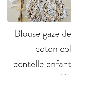
Blouse gaze de
coton col
dentelle enfant
Prix
62,00 €