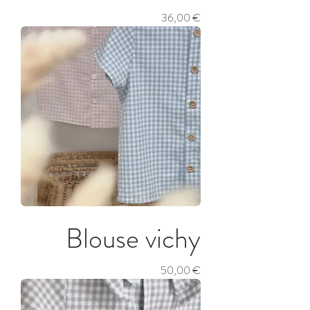
Prix
36,00 €
Blouse vichy
Prix
50,00 €