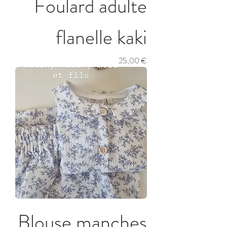
Foulard adulte
flanelle kaki
Prix
25,00 €
Blouse manches