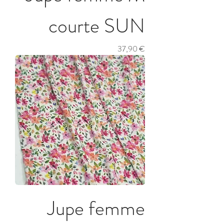
courte SUN
Prix
37,90 €
Jupe femme