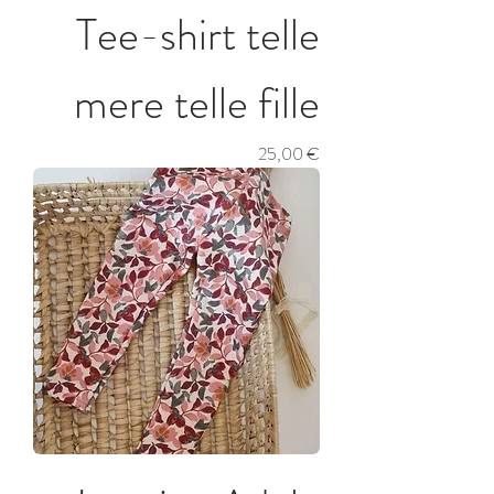
Tee-shirt telle
mere telle fille
Prix
25,00 €