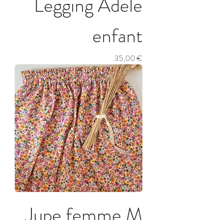
Legging Adele
enfant
Prix
35,00 €
Jupe femme M