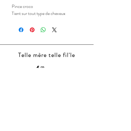
Pince croco
Tient sur tout type de cheveux
Telle mère telle fil'le
Nous contacter:
tellemeretellefil.le11@
gmail.com
CGV
Mentions légales