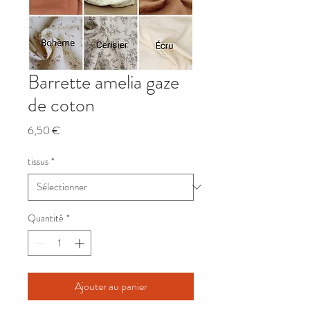
Barrette amelia gaze
de coton
Prix
6,50 €
tissus
*
Quantité
*
Ajouter au panier