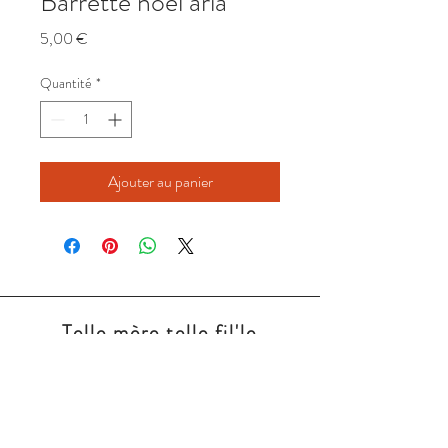
Barrette noel aria
Prix
5,00 €
Quantité
*
Ajouter au panier
Telle mère telle fil'le
Nous contacter: