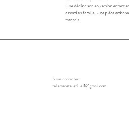
Une déclinaison en version enfant e
assorti en famille. Une pièce artisana
français.
Nous contacter:
tellemeretellefil.le11@gmail.com