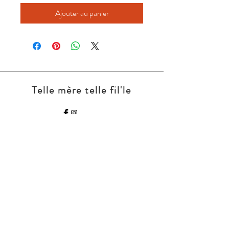
Ajouter au panier
Telle mère telle fil'le
Nous contacter:
tellemeretellefil.le11@
gmail.com
CGV
Mentions légales