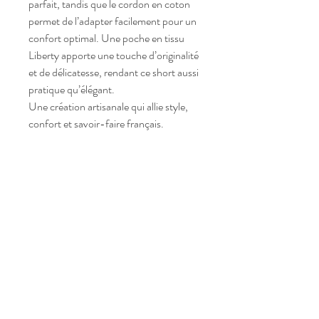
parfait, tandis que le cordon en coton
permet de l’adapter facilement pour un
confort optimal. Une poche en tissu
Liberty apporte une touche d’originalité
et de délicatesse, rendant ce short aussi
pratique qu’élégant.
Une création artisanale qui allie style,
confort et savoir-faire français.
Telle mère telle fil'le
Nous contacter:
tellemeretellefil.le11@